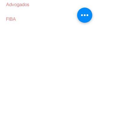
Advogados
FIBA
Quem Somos
Transparência
Interpretações
ARBBRA
Diretoria
Outros
Oficiais de Quadra
Oficiais de Mesa