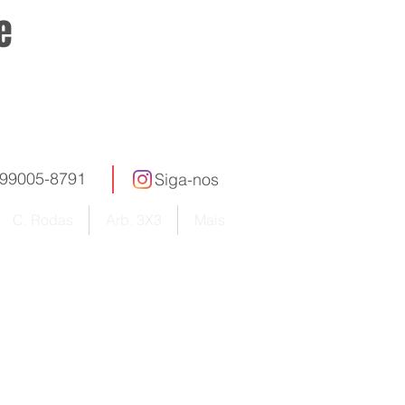
e
005-8791
Siga-nos
C. Rodas
Arb. 3X3
Mais