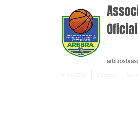
Associ
Oficia
arbitrosbra
Início 2025
Diretoria
Secre