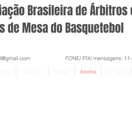
ação Brasileira de Árbitros 
is de Mesa do Basquetebol
sil@gmail.com
FONE/ PIX/ mensagens: 11-99
taria
Tesouraria
Regras
Árbitros
Of. Mesa