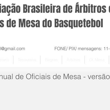
ação Brasileira de Árbitros 
is de Mesa do Basquetebol
sil@gmail.com
FONE/ PIX/ mensagens: 11-99
taria
Tesouraria
Regras
Árbitros
Of. Mesa
al de Oficiais de Mesa - versão