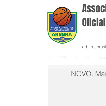
Associ
Oficia
arbitrosbra
Início 2025
Diretoria
Secre
NOVO: Manu