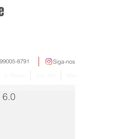
e
005-8791
Siga-nos
C. Rodas
Arb. 3X3
Mais
 6.0