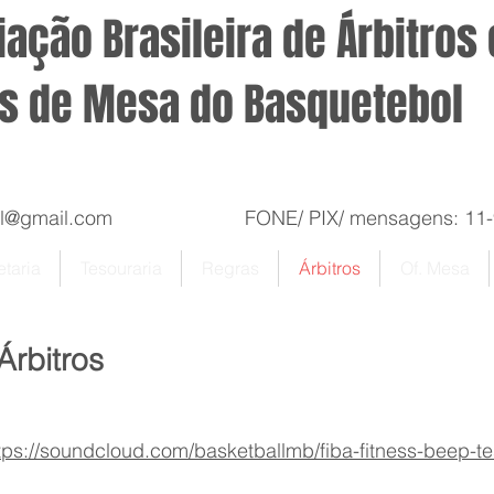
ação Brasileira de Árbitros 
is de Mesa do Basquetebol
sil@gmail.com
FONE/ PIX/ mensagens: 11-99
taria
Tesouraria
Regras
Árbitros
Of. Mesa
rbitros
tps://soundcloud.com/basketballmb/fiba-fitness-beep-te