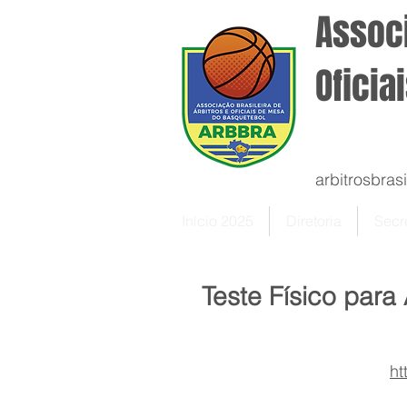
Associ
Oficia
arbitrosbra
Início 2025
Diretoria
Secre
Teste Físico para Á
ht