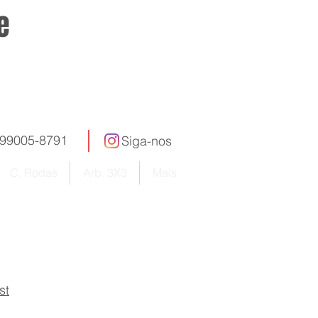
e
005-8791
Siga-nos
C. Rodas
Arb. 3X3
Mais
st